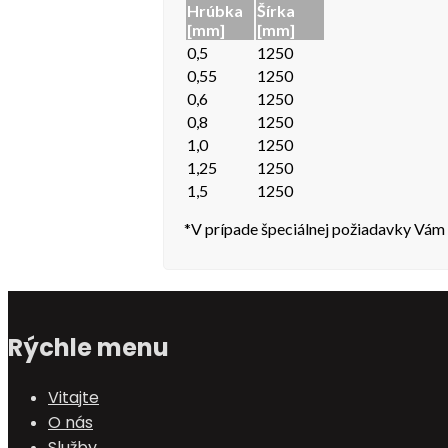
Hrúbka
Šírka
[mm]
[mm]
0,5
1250
0,55
1250
0,6
1250
0,8
1250
1,0
1250
1,25
1250
1,5
1250
*V prípade špeciálnej požiadavky Vám 
Rýchle menu
Vitajte
O nás
Služby