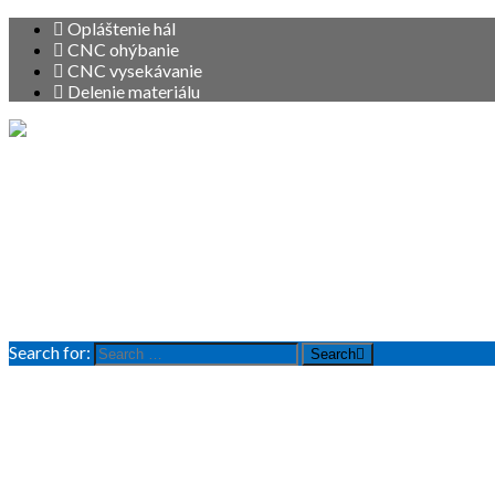
Opláštenie hál
CNC ohýbanie
CNC vysekávanie
Delenie materiálu
Vitajte
O nás
Služby
Produkty
Referencie
Kontakt
Search for:
Search