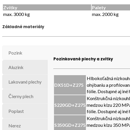
Zvitky
Palety
max. 3000 kg
max. 2000 kg
Základné materiály
Pozink
Pozinkované plechy a zvitky
Aluzink
Hlbokoťažná nízkouhl
Lakované plechy
DX51D+Z275
ohýbaniu a profilova
fólie. Dostupné aj in
Čierny plech
Konštrukčná nízkouhl
S220GD+Z275
medzou klzu 220 MPa
Poplast
fólie. Dostupné aj in
Konštrukčná nízkouhl
S350GD+Z275
medzou klzu 350 MPa
Nerez