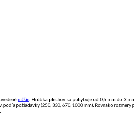
 uvedené
nižšie
. Hrúbka plechov sa pohybuje od 0,5 mm do 3 mm,
v, podľa požiadavky (250, 330, 670, 1000 mm). Rovnako rozmery 
.