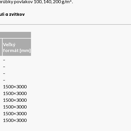
2
é hrúbky povlakov 100, 140, 200 g/m
.
í a zvitkov
Veľký
formát [mm]
–
–
–
–
1500×3000
1500×3000
1500×3000
1500×3000
1500×3000
1500×3000