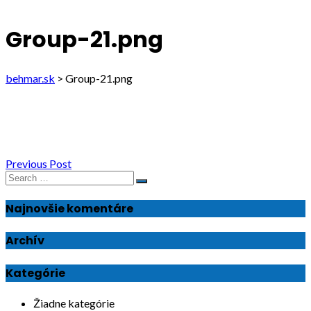
Group-21.png
behmar.sk
>
Group-21.png
Navigácia
Previous Post
Search
Search
v
for:
Najnovšie komentáre
článku
Archív
Kategórie
Žiadne kategórie