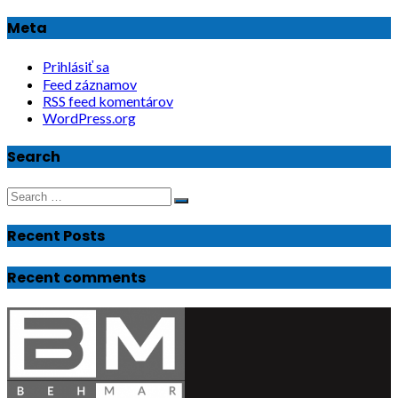
Meta
Prihlásiť sa
Feed záznamov
RSS feed komentárov
WordPress.org
Search
Search
Search
for:
Recent Posts
Recent comments