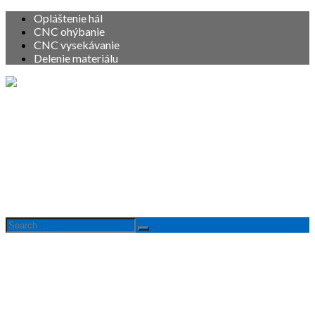
Opláštenie hál
CNC ohýbanie
CNC vysekávanie
Delenie materiálu
Vitajte
O nás
Služby
Produkty
Referencie
Kontakt
Search
Search
for: