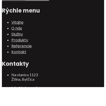
Rýchle menu
Vitajte
O nás
Služby
Produkty
Referencie
Kontakt
Kontakty
Na stanicu 1123
Žilina, Bytčica
info@behmar.sk
+421 908 919 992
© Behmar 2018 | Designed :
michalweb