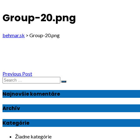
Group-20.png
behmar.sk
>
Group-20.png
Navigácia
Previous Post
Search
Search
v
for:
Najnovšie komentáre
článku
Archív
Kategórie
Žiadne kategórie