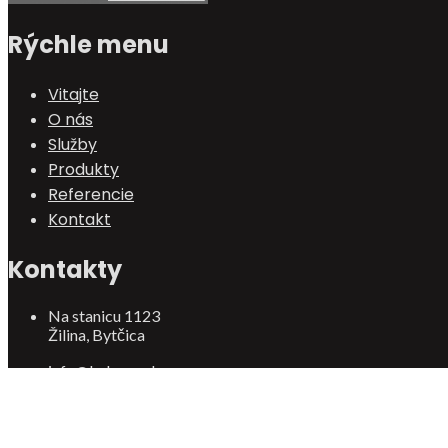
Rýchle menu
Vitajte
O nás
Služby
Produkty
Referencie
Kontakt
Kontakty
Na stanicu 1123
Žilina, Bytčica
info@behmar.sk
+421 908 919 992
© Behmar 2018 | Designed :
michalweb