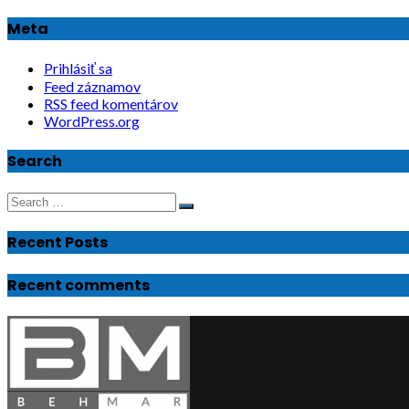
Meta
Prihlásiť sa
Feed záznamov
RSS feed komentárov
WordPress.org
Search
Search
Search
for:
Recent Posts
Recent comments