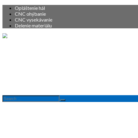
Opláštenie hál
CNC ohýbanie
CNC vysekávanie
Delenie materiálu
Vitajte
O nás
Služby
Produkty
Referencie
Kontakt
Search
Search
for: