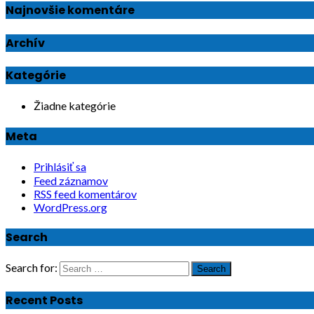
Najnovšie komentáre
Archív
Kategórie
Žiadne kategórie
Meta
Prihlásiť sa
Feed záznamov
RSS feed komentárov
WordPress.org
Search
Search for:
Search
Recent Posts