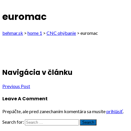
euromac
behmar.sk
>
home 1
>
CNC ohýbanie
>
euromac
Navigácia v článku
Previous Post
Leave A Comment
Prepáčte, ale pred zanechaním komentára sa musíte
prihlásiť
.
Search for:
Search