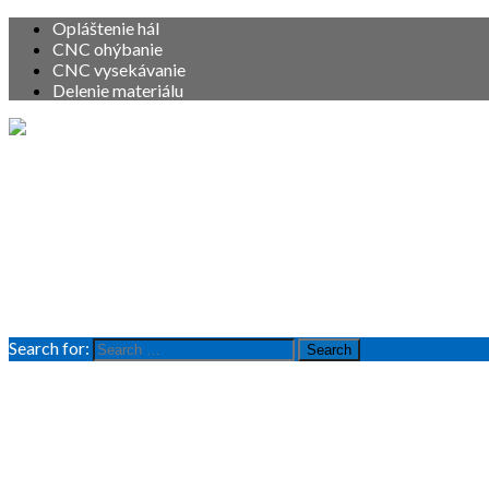
Opláštenie hál
CNC ohýbanie
CNC vysekávanie
Delenie materiálu
Vitajte
O nás
Služby
Produkty
Referencie
Kontakt
Search for:
Search