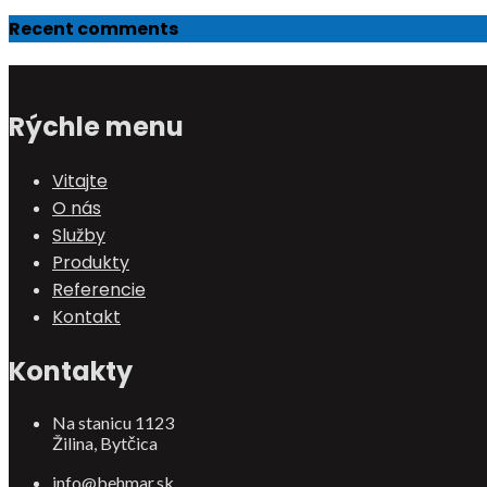
Recent comments
Rýchle menu
Vitajte
O nás
Služby
Produkty
Referencie
Kontakt
Kontakty
Na stanicu 1123
Žilina, Bytčica
info@behmar.sk