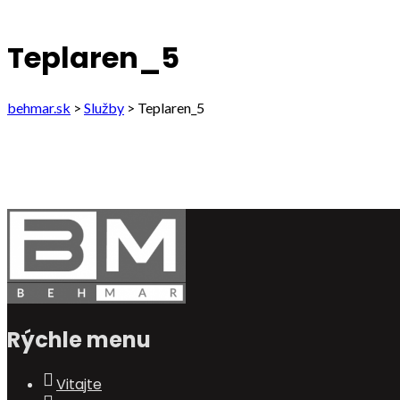
Teplaren_5
behmar.sk
>
Služby
>
Teplaren_5
Rýchle menu
Vitajte