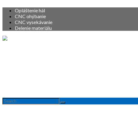
Opláštenie hál
CNC ohýbanie
CNC vysekávanie
Delenie materiálu
Vitajte
O nás
Služby
Produkty
Referencie
Kontakt
Search
Search
for: