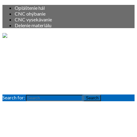
Opláštenie hál
CNC ohýbanie
CNC vysekávanie
Delenie materiálu
Vitajte
O nás
Služby
Produkty
Referencie
Kontakt
Search for:
Search