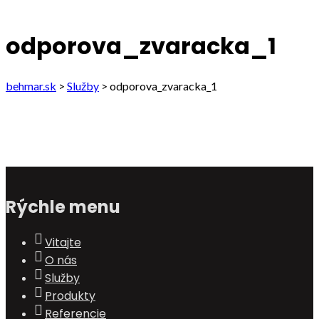
odporova_zvaracka_1
behmar.sk
>
Služby
>
odporova_zvaracka_1
Rýchle menu
Vitajte
O nás
Služby
Produkty
Referencie